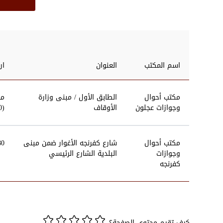
اسم المكتب
العنوان
ار
مكتب أحوال
الطابق الأول / مبنى وزارة
وجوازات عجلون
الأوقاف
(4050) - امين مكتب (06/5632478) داخلي (4053) -
مكتب أحوال
شارع كفرنجه الأغوار ضمن مبنى
480
وجوازات
البلدية الشارع الرئيسي
كفرنجه
كيف تقيم محتوى الصفحة؟