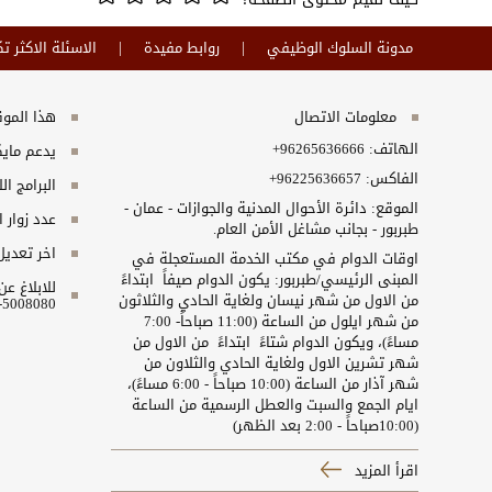
مدونة السلوك الوظيفي
روابط مفيدة
الاسئلة الاكثر تك
معلومات الاتصال
هذا الموقع
الهاتف:
+96265636666
يدعم مايكروسفت انت
الفاكس:
+96225636657
البرامج ال
الموقع: دائرة الأحوال المدنية والجوازات - عمان -
عدد زوار 
طبربور - بجانب مشاغل الأمن العام.
اخر تعديل
اوقات الدوام في مكتب الخدمة المستعجلة في
المبنى الرئيسي/طبربور: يكون الدوام صيفاً ابتداءً
للابلاغ ع
من الاول من شهر نيسان ولغاية الحادي والثلاثون
5008080-06 او البريد الالكتروني ncc@nitc.gov.jo
من شهر ايلول من الساعة (11:00 صباحاً- 7:00
مساءً)، ويكون الدوام شتاءً ابتداءً من الاول من
شهر تشرين الاول ولغاية الحادي والثلاون من
شهر آذار من الساعة (10:00 صباحاً - 6:00 مساءً)،
ايام الجمع والسبت والعطل الرسمية من الساعة
(10:00صباحاً - 2:00 بعد الظهر)
اقرأ المزيد