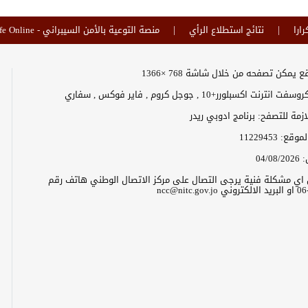
رارا
نتائج استطلاع الرأي
منصة التوعية بالأمن السيبراني - Safe Online
 يمكن تصفحه من خلال شاشة 768 ×1366
رنت اكسبلورر+10 , جوجل كروم , فاير فوكس , سفاري
لازمة للتصفح: برنامج ادوبي ريدر
الموقع:
11229453
:
04/08/2026
ن اي مشكلة فنية يرجى التصال على مركز الاتصال الوطني هاتف رقم